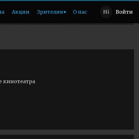
ша
Акции
Зрителям
О нас
Войти
е кинотеатра