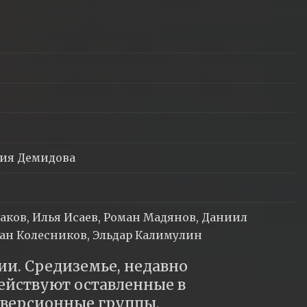
рия Демидова
аков, Илья Исаев, Роман Мадянов, Даниил
ван Колесников, Эльдар Калимулин
ии. Средиземье, недавно 
ействуют оставленные в 
версионные группы. 