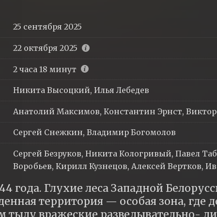
25 сентября 2025
22 октября 2025
2 часа 18 минут
Никита Высоцкий, Илья Лебедев
Анатолий Максимов, Константин Эрнст, Викто
Сергей Снежкин, Владимир Богомолов
Сергей Безруков, Никита Кологривый, Павел Таб
Воробьев, Кирилл Кузнецов, Алексей Вертков, И
944 года. Глухие леса Западной Белорусс
енная территория — особая зона, где д
м тылу вражеские разведывательно- ди