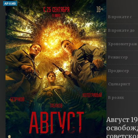
АРХИВ
В прокате с
В прокате до
Хронометраж
Режиссер
Продюсер
Сценарист
В ролях
Август 1
освобожд
советско