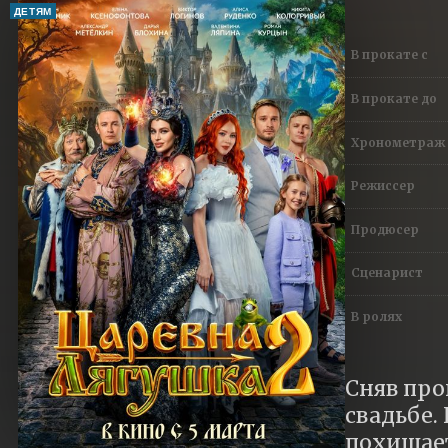
ДЕТЯМ
В прокате с
В прокате до
Хронометраж
Режиссер
Продюсер
Сценарист
В ролях
Сняв про
свадьбе.
похищает