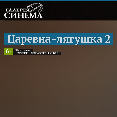
Царевна-лягушка 2
6
2026, Россия
+
Семейный, Приключения, Фэнтези