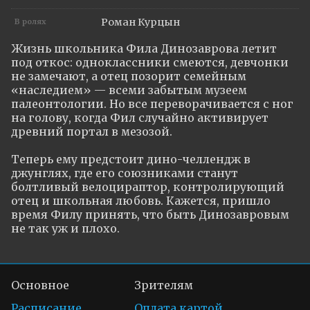
Роман Курцын
В ролях
Жизнь школьника Фила Динозаврова летит 
под откос: одноклассники смеются, девчонки 
не замечают, а отец позорит семейным 
«наследием» — всеми забытым музеем 
палеонтологии. Но все переворачивается с ног 
на голову, когда Фил случайно активирует 
древний портал в мезозой.

Теперь ему предстоит дино-челлендж в 
джунглях, где его союзниками станут 
болтливый велоцираптор, контролирующий 
отец и школьная любовь. Кажется, пришло 
время Филу принять, что быть Динозавровым 
не так уж и плохо.
Основное
Зрителям
Расписание
Оплата картой