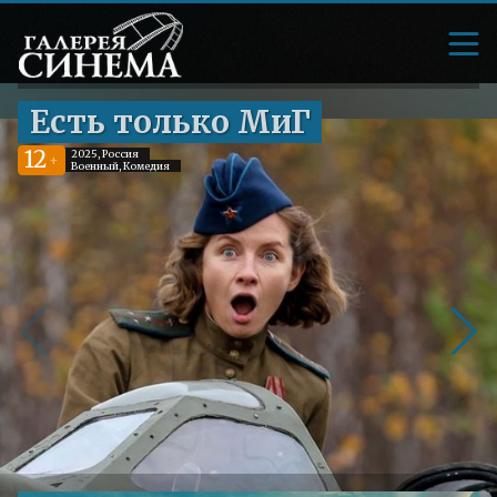
Есть только МиГ
12
2025, Россия
+
Военный, Комедия