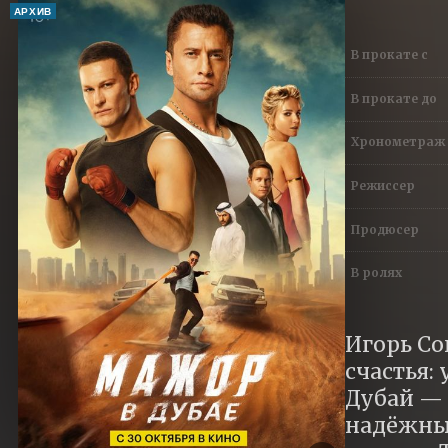
АРХИВ
В прокате с
В прокате до
Хронометраж
Режиссер
Продюсер
В ролях
Игорь Сок
счастья:
Дубай — 
надёжный