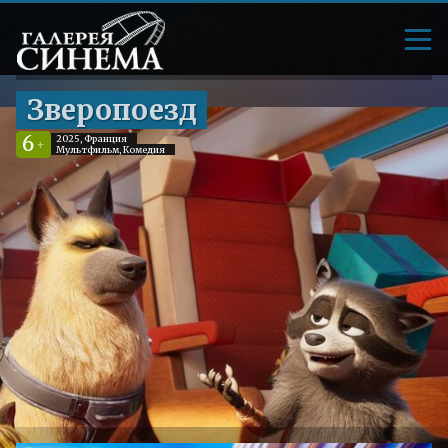
Зверопоезд
6
2025, Франция
+
Мультфильм, Комедия