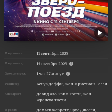
11 сентября 2025
В прокате с
15 октября 2025
В прокате до
1 час 27 минут
Хронометраж
Бенуа Даффи, Жан-Кристиан Тасси
Режиссер
Давид Ало, Эрик Тости, Жан-
Сценарист
Франсуа Тости
Дамьен Ферретт, Эрве Джолли,
В ролях