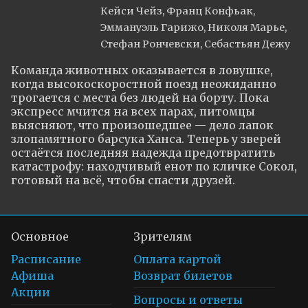
Кейси Чейз, Франц Конфьак,
Эммануэль Гарижо, Николя Марье,
Стефан Рончевски, Себастьян Дежу
Команда животных оказывается в ловушке, 
когда высокоскоростной поезд неожиданно 
трогается с места без людей на борту. Пока 
экспресс мчится на всех парах, питомцы 
выясняют, что произошедшее — дело лапок 
злопамятного барсука Ханса. Теперь у зверей 
остаётся последняя надежда предотвратить 
катастрофу: находчивый енот по кличке Сокол, 
готовый на всё, чтобы спасти друзей.
Основное
Зрителям
Расписание
Оплата картой
Афиша
Возврат билетов
Акции
Вопросы и ответы